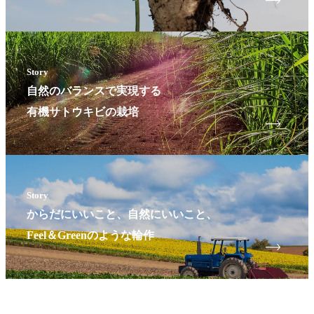
Story
自然のバランスで実現する
有機サトウキビの栽培
Story
からだにいいこと、自然にいいこと、
Feel＆Greenのような輪作